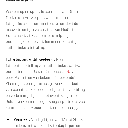
Welkom op de speciale opendeur van Studio 
Mod'arte in Antwerpen, waar mode en 
fotografie elkaar ontmoeten. Je ontdekt de 
nieuwste én tijdloze creaties van Mod'arte, en 
Francine staat klaar om je te helpen je 
persoonlijkheid te vertalen in een krachtige, 
authentieke uitstraling.
Extra bijzonder dit weekend: 
Een 
fototentoonstelling van authentieke zwart-wit 
portretten door Johan Cusseneers.
 Na
 zijn 
boek Portretten van bekende 'onbekende' 
Vlamingen, brengt hij nu zijn werk naar buiten 
via exposities. Elk beeld nodigt uit tot verstilling 
en verbinding. Tijdens het event kan je met 
Johan verkennen hoe jouw eigen portret er zou 
kunnen uitzien - puur, echt, en helemaal jij.
Wanneer: 
Vrijdag 13 juni van 17u tot 20u & 
Tijdens het weekend zaterdag 14 juni en 