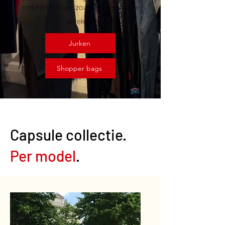
ontwerp uniek, zoals iedere vrouw
uniek is.
Jurken
Shopper bags
Capsule collectie.
Per model
.