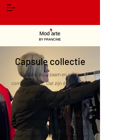
Capsule collectie
Tijdloos, duurzaam en multi-
combineerbaar. Dat zijn de one-size-
fits all modellen uit de Mod’arte
capsule collectie. De stuks zijn
gemaakt van uiterst kwalitatieve
stoffen van Belgische en Italiaanse
designers. Ieder model herhaalt zich,
maar de stof nooit. Daarom is ieder