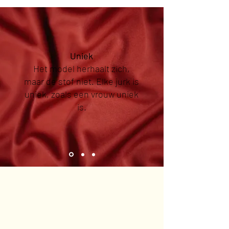
Uniek
Het model herhaalt zich,
maar de stof niet. Elke jurk is
uniek, zoals een vrouw uniek
is.