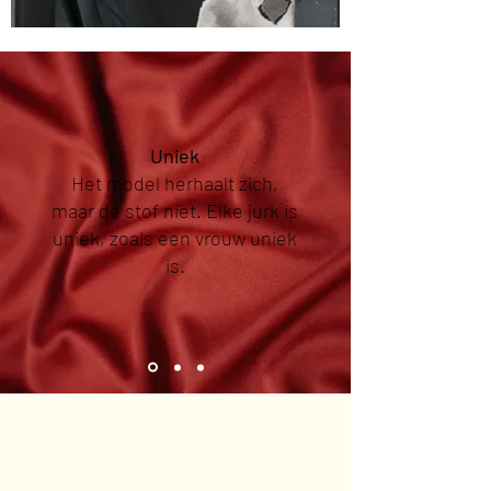
Uniek
Het model herhaalt zich,
maar de stof niet. Elke jurk is
uniek, zoals een vrouw uniek
is.